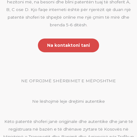
hezitoni më, na besoni dhe blini patentën tuaj të shoferit A,
B, C ose D
.
Kjo faqe interneti është për njerëzit që duan një
patentë shoferi të shpejtë online me një çmim të mirë dhe
brenda 5-6 ditësh
.
Na kontaktoni tani
NE OFROJMË SHËRBIMET E MËPOSHTME
Ne lëshojmë leje drejtimi autentike
Këto patentë shoferi janë origjinale dhe autentike dhe janë të
regjistruara në bazën e të dhënave zyrtare të Kosovës në
Ministrinë e Transportit dhe Banimit dhe Agjencisë për Trafikun