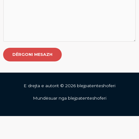
DËRGONI MESAZH
E drejta e autorit © 2026 blejpatenteshoferi
Mundësuar nga blejpatenteshoferi