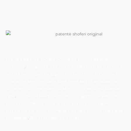
Si të blini një patentë shofer të Kosovës tek ne
Marrja e patentë shoferit normal në Kosovë ka disa
vështirësi
.
Megjithatë, tani mund të blini patentë shoferin e
vërtetë në Kosovë në faqen tonë të internetit. Deri më tani,
shumica e klientëve tanë kanë qenë kaq të kënaqur me
rezultatin, ne sigurohemi që të mos i zhgënjejmë klientët
tanë
.
Shumica e klientëve preferojnë gjithmonë këtë ide
për të mos shkruar provimin, por për të marrë një licencë
nga ne me një çmim shumë të mirë dhe procesi nuk është i
komplikuar
.
Bleni një patentë shoferi