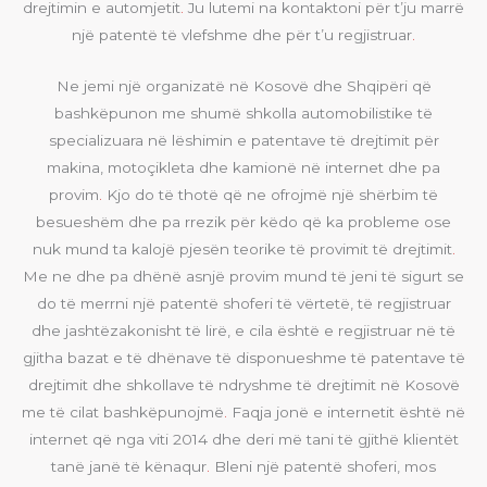
drejtimin e automjetit
.
Ju lutemi na kontaktoni për t’ju marrë
një patentë të vlefshme dhe për t’u regjistruar
.
Ne jemi një organizatë në Kosovë dhe Shqipëri që
bashkëpunon me shumë shkolla automobilistike të
specializuara në lëshimin e patentave të drejtimit për
makina, motoçikleta dhe kamionë në internet dhe pa
provim
.
Kjo do të thotë që ne ofrojmë një shërbim të
besueshëm dhe pa rrezik për këdo që ka probleme ose
nuk mund ta kalojë pjesën teorike të provimit të drejtimit
.
Me ne dhe pa dhënë asnjë provim mund të jeni të sigurt se
do të merrni një patentë shoferi të vërtetë, të regjistruar
dhe jashtëzakonisht të lirë, e cila është e regjistruar në të
gjitha bazat e të dhënave të disponueshme të patentave të
drejtimit dhe shkollave të ndryshme të drejtimit në Kosovë
me të cilat bashkëpunojmë
.
Faqja jonë e internetit është në
internet që nga viti 2014 dhe deri më tani të gjithë klientët
tanë janë të kënaqur
.
Bleni një patentë shoferi, mos