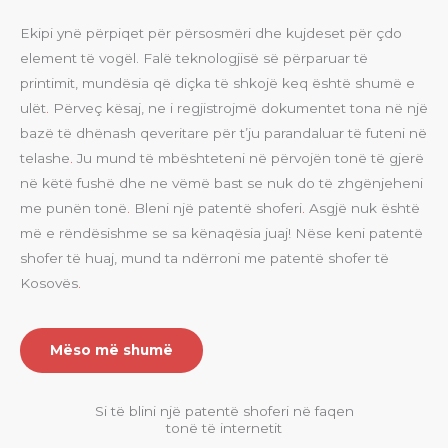
Ekipi ynë përpiqet për përsosmëri dhe kujdeset për çdo
element të vogël. Falë teknologjisë së përparuar të
printimit, mundësia që diçka të shkojë keq është shumë e
ulët
.
Përveç kësaj, ne i regjistrojmë dokumentet tona në një
bazë të dhënash qeveritare për t’ju parandaluar të futeni në
telashe
.
Ju mund të mbështeteni në përvojën tonë të gjerë
në këtë fushë dhe ne vëmë bast se nuk do të zhgënjeheni
me punën tonë
.
Bleni një patentë shoferi
.
Asgjë nuk është
më e rëndësishme se sa kënaqësia juaj! Nëse keni patentë
shofer të huaj, mund ta ndërroni me patentë shofer të
Kosovës
.
Mëso më shumë
Si të blini një patentë shoferi në faqen
tonë të internetit