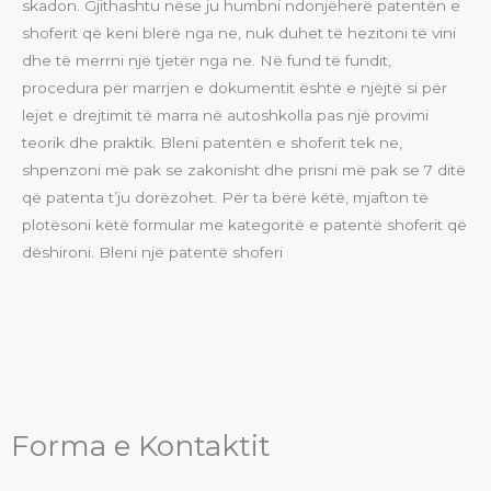
skadon
.
Gjithashtu nëse ju humbni ndonjëherë patentën e
shoferit që keni blerë nga ne, nuk duhet të hezitoni të vini
dhe të merrni një tjetër nga ne
.
Në fund të fundit,
procedura për marrjen e dokumentit është e njëjtë si për
lejet e drejtimit të marra në autoshkolla pas një provimi
teorik dhe praktik
.
Bleni patentën e shoferit tek ne,
shpenzoni më pak se zakonisht dhe prisni më pak se 7 ditë
që patenta t’ju dorëzohet
.
Për ta bërë këtë, mjafton të
plotësoni këtë formular me kategoritë e patentë shoferit që
dëshironi
.
Bleni një patentë shoferi
Forma e Kontaktit