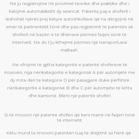
Ne ju regjistrojmë në provimet teorike dhe praktike dhe i
kalojmë automatikisht dy seancat. Patenta juaj e shoferit i
lëshohet njërës prej këtyre autoshkollave që na dërgojnë në
emër të partneritetit tonë dhe pas regjistrimit të patentës së
shoferit në bazën e të dhënave përmes faqes sonë të
internetit. Ne do t’ju kthejmë përmes një transportuesi
mallrash
.
Ne ofrojmë të gjitha kategoritë e patentë shoferëve të
Kosovës, nga nënkategoritë e kategorisë A për automjete me
dy rrota deri te kategoria D për pasagjerë duke përfshirë
nënkategoritë e kategorisë B dhe C për automjete të lehta
dhe kamionë. Bleni një patentë shoferi
Si të rinovoni një patentë shoferi që keni marrë në faqen tonë
të internetit
Këtu mund ta rinovoni patentën tuaj të drejtimit sa herë që