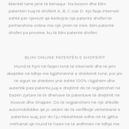
klientët tanë janë të kënaqur
.
Na besoni dhe blini
patentën tuaj të shoferit A, B, C ose D. Kjo faqe interneti
është për njerëzit që kërkojnë një patentë shoferi të
përhershme online me një çmim të mirë
.
blini patentë
shoferi pa provime
.
ku të blini patentë shoferi
.
BLINI ONLINE PATENTËN E SHOFERIT
Mund të hyni në faqen tonë të internetit dhe të jeni
skeptikë në lidhje me ligjshmërinë e shërbimit tonë, por jini
të sigurt se shërbimi ynë është 100% i ligjshëm dhe
autentik pasi patenta juaj e drejtimit do të regjistrohet në
bazën zyrtare të të dhënave të patentave të drejtimit në
Kosovë dhe Shqipëri. Do të regjistroheni në një shkollë
automobilistike që jo vetëm do të verifikojë vërtetësinë e
patentës suaj, por do t’ju mbështesë edhe në të gjitha
rrethanat që mund të hasni në të ardhmen në lidhje me