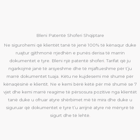
Bleni Patentë Shoferi Shqiptare
Ne sigurohemi që klientët tanë të jenë 100% të kënaqur duke
ruajtur gjithmonë rrjedhën e punës derisa të marrin
dokumentet e tyre
.
Bleni një patentë shoferi
.
Tarifat që ju
ngarkojmë janë të arsyeshme dhe të mjaftueshme për t’ju
marrë dokumentet tuaja
.
Këtu ne kujdesemi më shumë për
kënaqësinë e klientit
.
Ne e kemi bërë këtë për më shumë se 7
vjet dhe kemi marrë reagime të përsosura pozitive nga klientët
tanë duke u ofruar atyre shërbimet më të mira dhe duke u
siguruar që dokumentet e tyre t’u arrijnë atyre në mënyrë të
sigurt dhe të lehtë
.