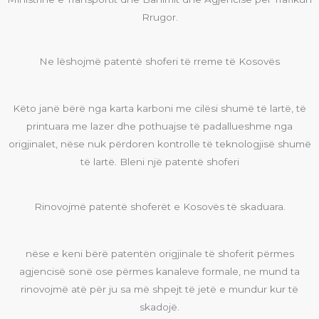
Rrugor
.
Ne lëshojmë patentë shoferi të rreme të Kosovës
Këto janë bërë nga karta karboni me cilësi shumë të lartë, të
printuara me lazer dhe pothuajse të padallueshme nga
origjinalet, nëse nuk përdoren kontrolle të teknologjisë shumë
të lartë
.
Bleni një patentë shoferi
Rinovojmë patentë shoferët e Kosovës të skaduara.
nëse e keni bërë patentën origjinale të shoferit përmes
agjencisë sonë ose përmes kanaleve formale, ne mund ta
rinovojmë atë për ju sa më shpejt të jetë e mundur kur të
skadojë
.