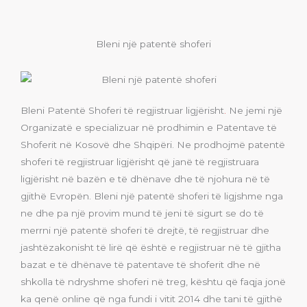
Bleni një patentë shoferi
Bleni Patentë Shoferi të regjistruar ligjërisht
.
Ne jemi një
Organizatë e specializuar në prodhimin e Patentave të
Shoferit në Kosovë dhe Shqipëri. Ne prodhojmë patentë
shoferi të regjistruar ligjërisht që janë të regjistruara
ligjërisht në bazën e të dhënave dhe të njohura në të
gjithë Evropën. Bleni një patentë shoferi të ligjshme nga
ne dhe pa një provim mund të jeni të sigurt se do të
merrni një patentë shoferi të drejtë, të regjistruar dhe
jashtëzakonisht të lirë që është e regjistruar në të gjitha
bazat e të dhënave të patentave të shoferit dhe në
shkolla të ndryshme shoferi në treg, kështu që faqja jonë
ka qenë online që nga fundi i vitit 2014 dhe tani të gjithë