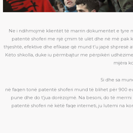
Ne i ndihmojmë klientët të marrin dokumentet e tyre m
patentë shoferi me një çmim të ulët dhe në më pak ko
thjeshtë, efektive dhe efikase që mund t’u japë shpresë 
Këto shkolla, duke iu përmbajtur me përpikëri udhëzimeve
mijëra k
Si dhe sa mund
në faqen tonë patentë shoferi mund të blihet për 900 eu
pune dhe do t’jua dorëzojmë. Na besoni, do të merrni 
patentë shoferi në këtë faqe interneti, ju lutemi na