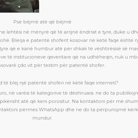
Pse bëjmë atë që bëjmë
e lehtësi në mënyrë që të arrijnë ëndrrat e tyre, duke u 
hë. Blerja e patentë shoferit kosovar në këtë faqe është n
atyre që e kanë humbur atë për shkak të vështirësisë së ma
 të institucioneve qeveritare që na udhëheqin, nuk u mbete
osovarë çdo vit për testim për patentë shofer.
 të blej një patentë shoferi në këtë faqe interneti?
ro, në varësi të kategorive të dëshiruara. ne do ta publik
pikërisht atë që keni porositur. Na kontaktoni për më shum
 kontaktoni përmes WhatsApp dhe ne do ta përpunojmë kërke
mundur.