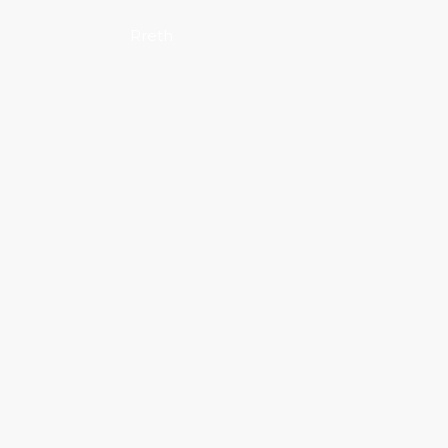
atentë shoferi
Rreth
Shërbimet
Kontaktoni