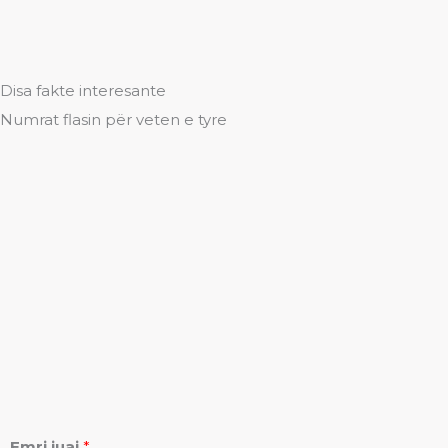
Disa fakte interesante
Numrat flasin për veten e tyre
Emri juaj
*