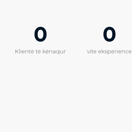
0
0
Klientë të kënaqur
vite eksperience