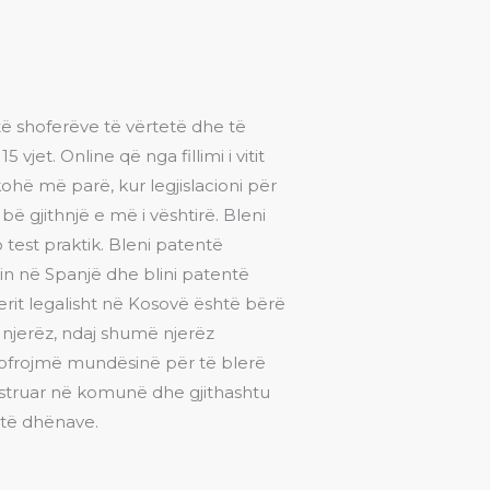
të shoferëve të vërtetë dhe të
jet. Online që nga fillimi i vitit
ohë më parë, kur legjislacioni për
ë gjithnjë e më i vështirë. Bleni
test praktik. Bleni patentë
rin në Spanjë dhe blini patentë
erit legalisht në Kosovë është bërë
njerëz, ndaj shumë njerëz
ju ofrojmë mundësinë për të blerë
jistruar në komunë dhe gjithashtu
e të dhënave.