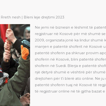
Rreth nesh | Bleni leje drejtimi 2023
Ne jemi në biznesin e lëshimit të paten
regjistruar në Kosovë për më shumë se 15 v
2009, organizata jonë ka lindur shumë k
marrjen e patentë shoferit në Kosovë u b
patentë shoferin pa shkruar provim apo 
shoferin në Kosovë, blini patentë shofe
shoferin në Suedi. Blerja e patentë shof
një detyrë shumë e vështirë për shumë 
drejtohen për t’i blerë ato online. Ne 
patentë shoferin tuaj në Kosovë të reg
të regjistruar online në të gjitha bazat 