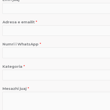
Adresa e emailit
*
Numri i WhatsApp
*
Kategoria
*
Mesazhi juaj
*