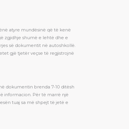
dhënë atyre mundësinë që të kenë
jë zgjidhje shumë e lehtë dhe e
rrjes së dokumentit në autoshkollë.
t gjë tjetër veçse të regjistrojnë
ojmë dokumentin brenda 7-10 ditësh
ë informacion. Për të marrë një
sën tuaj sa më shpejt të jetë e